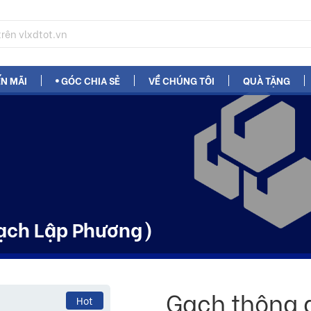
N MÃI
GÓC CHIA SẺ
VỀ CHÚNG TÔI
QUÀ TẶNG
Gạch Lập Phương)
Gạch thông 
Hot