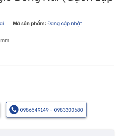
ai
Mã sản phẩm:
Đang cập nhật
0 mm
0986549149 - 0983300680