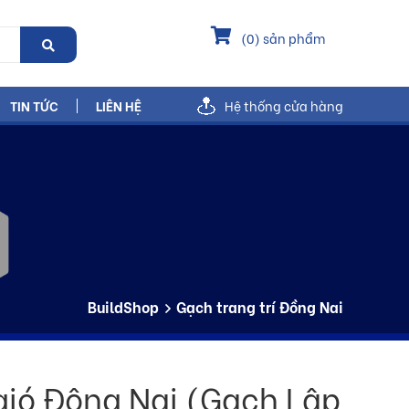
(
0
) sản phẩm
TIN TỨC
LIÊN HỆ
Hệ thống cửa hàng
BuildShop
Gạch trang trí Đồng Nai
gió Đông Nai (Gạch Lập