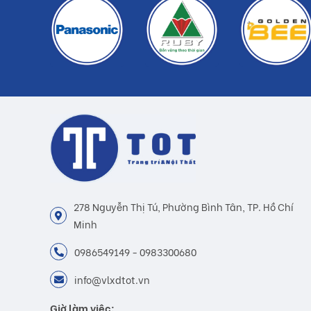
278 Nguyễn Thị Tú, Phường Bình Tân, TP. Hồ Chí
Minh
0986549149 - 0983300680
info@vlxdtot.vn
Giờ làm việc: