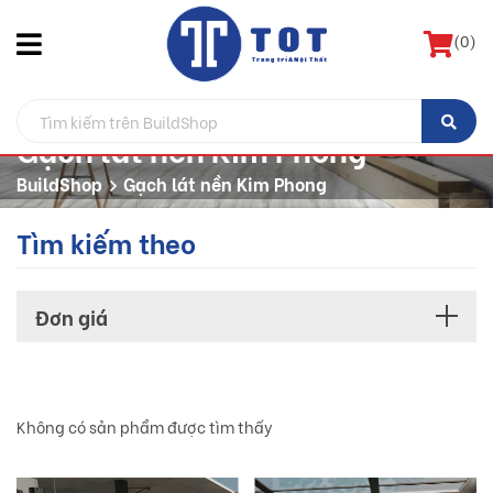
(
0
)
Gạch lát nền Kim Phong
BuildShop
Gạch lát nền Kim Phong
Tìm kiếm theo
Đơn giá
Không có sản phẩm được tìm thấy