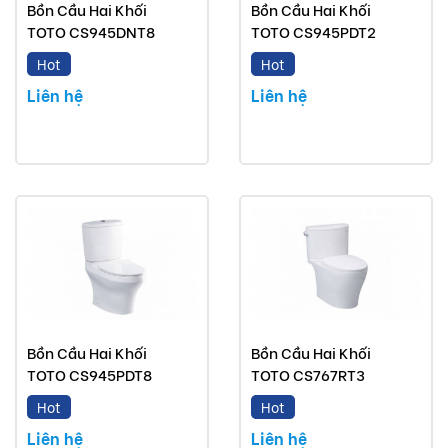
Bồn Cầu Hai Khối
Bồn Cầu Hai Khối
TOTO CS945DNT8
TOTO CS945PDT2
Hot
Hot
Liên hệ
Liên hệ
Bồn Cầu Hai Khối
Bồn Cầu Hai Khối
TOTO CS945PDT8
TOTO CS767RT3
Hot
Hot
Liên hệ
Liên hệ