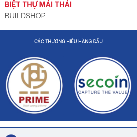
BIỆT THỰ MÁI THÁI
BUILDSHOP
CÁC THƯƠNG HIỆU HÀNG ĐẦU