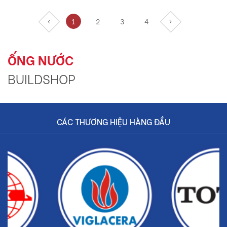
‹
1
2
3
4
›
ỐNG NƯỚC
BUILDSHOP
CÁC THƯƠNG HIỆU HÀNG ĐẦU