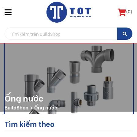
(
0
)
Ống nước
BuildShop
Ống nước
Tìm kiếm theo