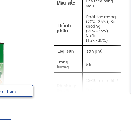
Pha theo bảng
Màu sắc
màu
Chất tạo màng
(20%-35%), Bột
khoáng
Thành
(20%-35%),
phần
Nước
(15%-35%)
Loại sơn
sơn phủ
Trọng
5 lít
lượng
13-16 m² / lít /
Độ phủ lý
lớp
em thêm
thuyết
Khô bề mặt
30 phút
Thời gian
Sau 120 phút
sơn lớp kế