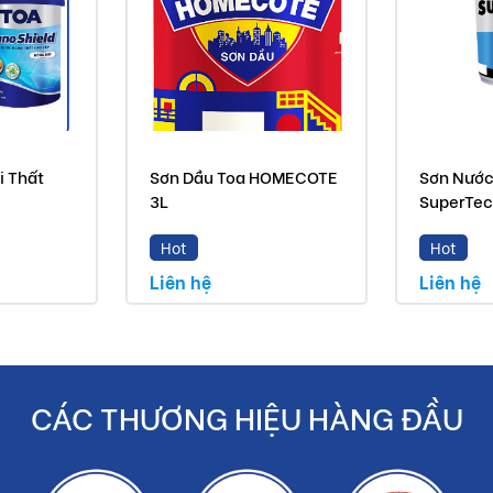
 thích hợp cho việc trang trí nội thất trên các bề mặt mới
có yêu cầu cao về vệ sinh như: khách sạn, nhà hàng, bệnh
i Thất
Sơn Dầu Toa HOMECOTE
Sơn Nước
3L
SuperTech
ng Và
Hot
Hot
 so với thực tế do công nghệ chụp hình và ánh sáng.
Liên hệ
Liên hệ
hop bán là sản phẩm chính hãng .
CÁC THƯƠNG HIỆU HÀNG ĐẦU
o khách hàng