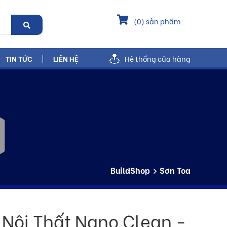
(
0
) sản phẩm
TIN TỨC
LIÊN HỆ
Hệ thống cửa hàng
BuildShop
Sơn Toa
 Nội Thất Nano Clean -