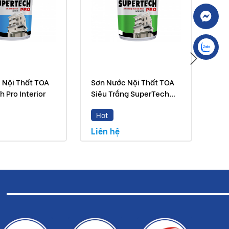
 Nội Thất TOA
Sơn Nước Nội Thất TOA
Sơn
 Pro Interior
Siêu Trắng SuperTech
Sea
Pro
Hot
H
Liên hệ
Liê