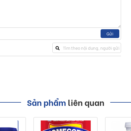
Nước sạch, 10 -
15 % theo thể
tích (tuỳ điều
Pha
kiện thi công),
rửa sạch dụng
loãng
cụ bằng nước
sạch sau khi sử
Gửi
dụng
n 5 lít Bóng mờ - Nội Thất
à thủy ngân trong công thức.
 sạch sẽ và bền lâu
Sản phẩm
liên quan
ng khuẩn 99.9%