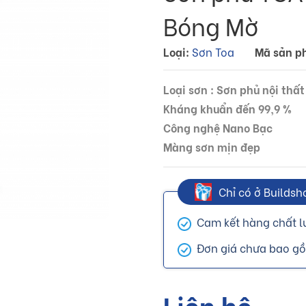
Bóng Mờ
Loại:
Sơn Toa
Mã sản p
Loại sơn : Sơn phủ nội thất
Kháng khuẩn đến 99,9 %
Công nghệ Nano Bạc
Màng sơn mịn đẹp
Chỉ có ở Buildsh
Cam kết hàng chất l
Đơn giá chưa bao g
Liên hệ