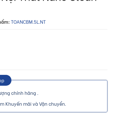
hẩm:
TOANCBM.5L.NT
op
ượng chính hãng .
ồm Khuyến mãi và Vận chuyển.