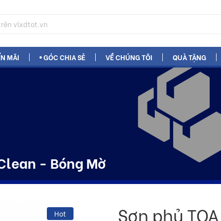
N MÃI
GÓC CHIA SẺ
VỀ CHÚNG TÔI
QUÀ TẶNG
Clean - Bóng Mờ
Sơn phủ TOA
Hot