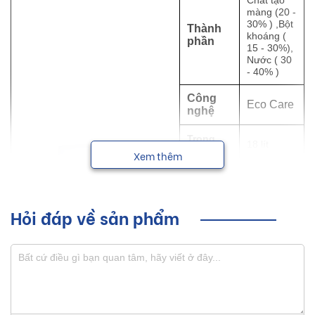
màng (20 -
30% ) ,Bột
Thành
khoáng (
phần
15 - 30%),
Nước ( 30
- 40% )
Công
Eco Care
nghệ
Trọng
18 lít
lượng
Xem thêm
Độ phủ
9-11 m² /
lý thuyết
lít / lớp
Hỏi đáp về sản phẩm
Khô bề
30 phút
mặt
Sơn lớp
Sau 120
kế tiếp
phút
Nước
sạch, 15 -
20% theo