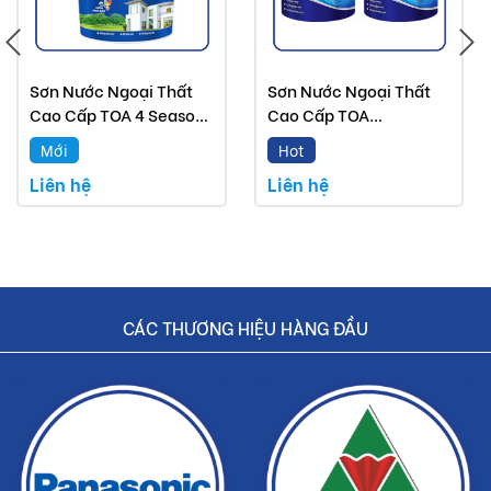
Sơn Nước Ngoại Thất
Sơn Nước Ngoại Thất
Cao Cấp TOA 4 Seasons
Cao Cấp TOA
Tropic Shield
NanoShield Bóng Và
Mới
Hot
Bóng Mờ
Liên hệ
Liên hệ
Hướng dẫn sử dụng
CÁC THƯƠNG HIỆU HÀNG ĐẦU