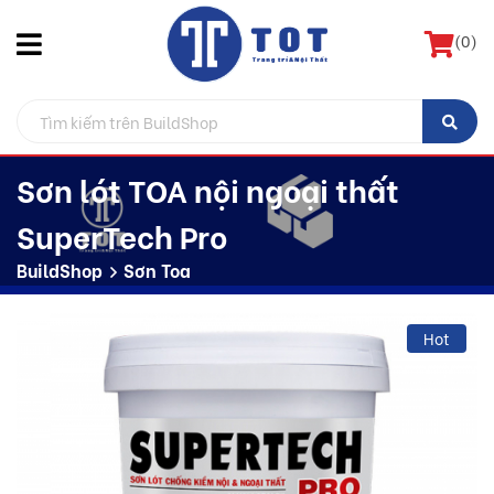
(
0
)
Sơn lót TOA nội ngoại thất
SuperTech Pro
BuildShop
Sơn Toa
Hot