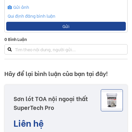
thể tích
Gửi ảnh
(tuỳ điều
Pha
kiện thi
Qui định đăng bình luận
công), rửa
loãng
sạch dụng
Gửi
cụ bằng
nước sạch
sau khi sử
0
Bình Luận
dụng
Sơ lược về sản phẩm Sơn lót Toa SuperTech
Pro ALKALI SEALER - Nội Ngoại Thất
Hãy để lại bình luận của bạn tại đây!
Công nghệ :
Sơn lót TOA nội ngoại thất
SuperTech Pro
Liên hệ