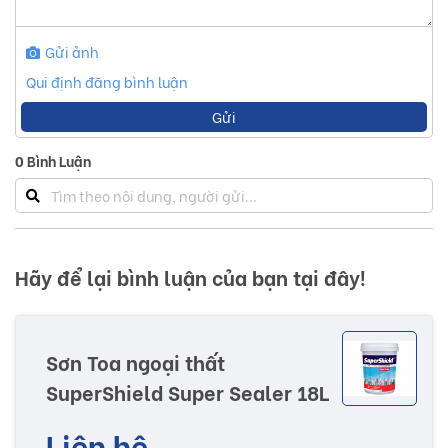
Nước sạch,
10 - 15 %
theo thể tích
Gửi ảnh
(tuỳ điều kiện
Pha
Qui định đăng bình luận
thi công),
rửa sạch
loãng
dụng cụ
Gửi
bằng nước
sạch sau khi
0
Bình Luận
sử dụng
Sơ lược về sản phẩm Sơn Toa Super Shield -
Ngoại Thất
Hãy để lại bình luận của bạn tại đây!
Ưu điểm
- Sản xuất từ nhựa Styrene Acrylic, không chứa
Sơn Toa ngoại thất
chì và thủy ngân trong công thức.
SuperShield Super Sealer 18L
- Chống kiềm hóa.
Liên hệ