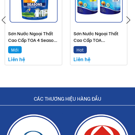
Đơn giá trên chưa bao gồm Vận chuyển và Khuyến mãi
Buildshop cam kết:
Sơn Nước Ngoại Thất
Sơn Nước Ngoại Thất
Sơn lót Toa ngoại thất SuperShield Super Sealer 18L mà
Cao Cấp TOA 4 Seasons
Cao Cấp TOA
Buildshop bán là sản phẩm chính hãng .
Tropic Shield
NanoShield Bóng Và
Mới
Hot
Bóng Mờ
Hoàn tiền nếu phát hiện hàng giả, hàng nhái
Liên hệ
Liên hệ
Dịch vụ nhanh chóng, tiết kiệm thời gian và tiền bạc cho khách
hàng
CÁC THƯƠNG HIỆU HÀNG ĐẦU