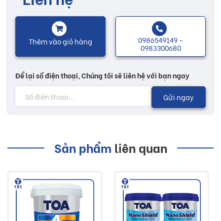
- Độ bám dính cao, kháng nước và chống loang
muối hiệu quả.
0986549149 -
Thêm vào giỏ hàng
0983300680
- Chuyên dùng cho những bề mặt mới nơi dễ bị kiềm
hóa, thấm nước và loang muối.
Để lại số điện thoại, Chúng tôi sẽ liên hệ với bạn ngay
Mục đích sử dụng
Gửi ngay
- Sơn lót ngoại thất siêu cao cấp SuperShield
Super Sealer thích hợp cho việc trang trí ngoại thất
trên các bề mặt mới và cũ như bê tông, xi măng,
Sản phẩm
liên quan
gạch ngói, v.v…
Lưu ý:
Hình ảnh bảng màu quý khách đang xem có thể khác 2/10 so
với thực tế do công nghệ chụp hình và ánh sáng.