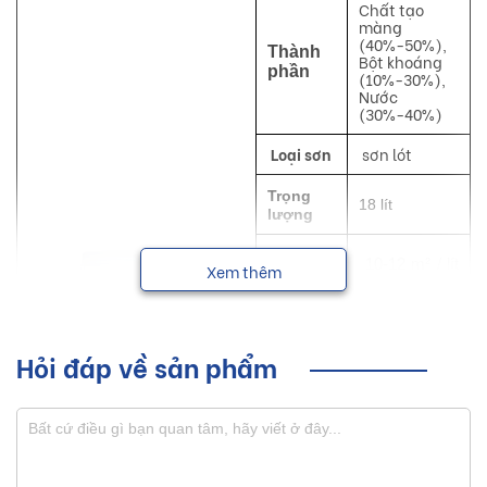
Chất tạo
màng
(40%-50%),
Thành
Bột khoáng
phần
(10%-30%),
Nước
(30%-40%)
Loại sơn
sơn lót
Trọng
18 lít
lượng
10-12 m² / lít
Xem thêm
Độ phủ
/ lớp
lý thuyết
Hỏi đáp về sản phẩm
Khô bề
30 phút
mặt
Thời
gian sơn
Sau 120 phút
lớp kế