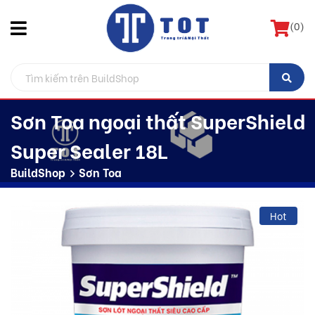
(
0
)
Sơn Toa ngoại thất SuperShield
Super Sealer 18L
BuildShop
Sơn Toa
Hot