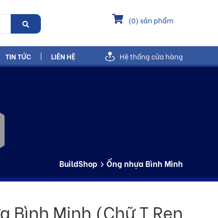
(
0
) sản phẩm
TIN TỨC
LIÊN HỆ
Hệ thống cửa hàng
BuildShop
Ống nhựa Bình Minh
a Bình Minh (Chữ T Ren