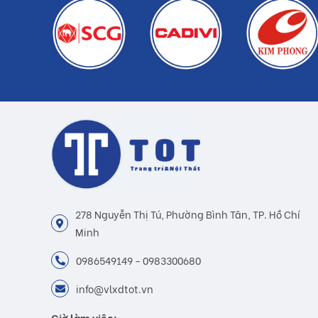
278 Nguyễn Thị Tú, Phường Bình Tân, TP. Hồ Chí
Minh
0986549149 - 0983300680
info@vlxdtot.vn
Giờ làm việc: