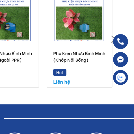
 Nhựa Bình Minh
Phụ Kiện Nhựa Bình Minh
Phụ
Ngoài PPR)
(Khớp Nối Sống)
(Kh
Hot
H
Liên hệ
Liê