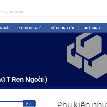
N MÃI
GÓC CHIA SẺ
VỀ CHÚNG TÔI
QUÀ TẶNG
hữ T Ren Ngoài)
Phụ kiện nhự
Hot