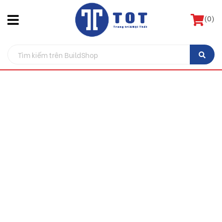
(
0
)
404