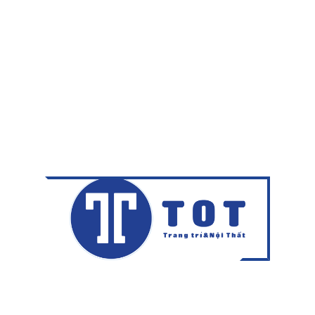
Trang Không tồn tại
TRANG CHỦ
278 Nguyễn Thị Tú, Phường Bình Tân, TP. Hồ Chí Minh
0986549149 - 0983300680
info@vlxdtot.vn
Giờ làm việc:
Từ thứ 2-thứ 7: sáng 7h40-11h30; chiều 12h30-17h.