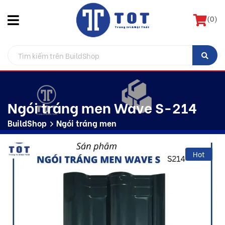
(
0
)
Ngói tráng men Wave S-214
BuildShop
Ngói tráng men
Hot