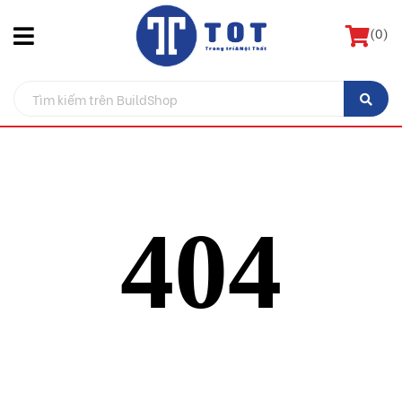
(
0
)
404