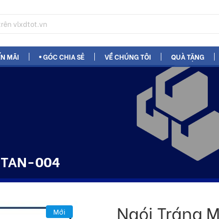
N MÃI
GÓC CHIA SẺ
VỀ CHÚNG TÔI
QUÀ TẶNG
TITAN-004
Ngói Tráng 
Mới