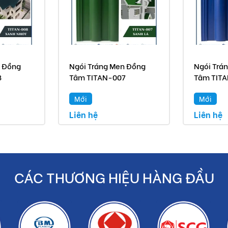
n Đồng
Ngói Tráng Men Đồng
Ngói Trá
8
Tâm TITAN-007
Tâm TIT
Mới
Mới
Liên hệ
Liên hệ
CÁC THƯƠNG HIỆU HÀNG ĐẦU