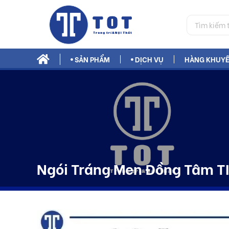
SẢN PHẨM
DỊCH VỤ
HÀNG KHUYẾ
Phụ Gia Xây Dựng Bestmix
Ngói Tráng Men Đồng Tâm 