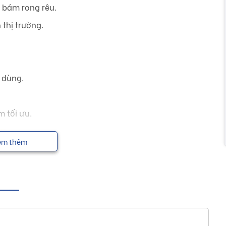
 bám rong rêu.
 thị trường.
 dùng.
 tối ưu.
em thêm