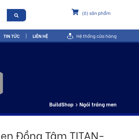
(
0
) sản phẩm
TIN TỨC
LIÊN HỆ
Hệ thống cửa hàng
BuildShop
Ngói tráng men
Men Đồng Tâm TITAN-