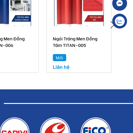
ng Men Đồng
Ngói Tráng Men Đồng
Ngó
AN-006
Tâm TITAN-005
Tâ
Mới
M
Liên hệ
Liê