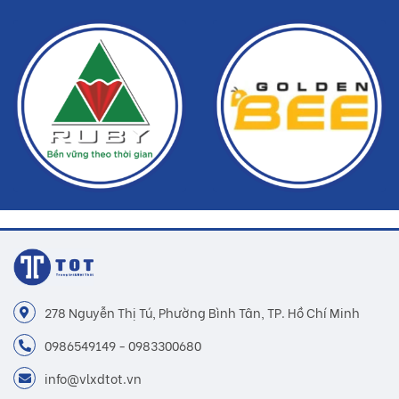
khí...
Lưu ý : Không thêm bất cứ vật liệu nào vào BestJoint CE200 khi
sử dụng (ngoại trừ nước trộn). Không sử
dụng phần vật liệu đã quá thời gian cho phép thi công.
278 Nguyễn Thị Tú, Phường Bình Tân, TP. Hồ Chí Minh
0986549149 - 0983300680
info@vlxdtot.vn