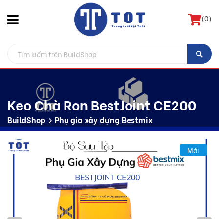
(
0
)
Keo Chà Ron BestJoint CE200
BuildShop
Phụ gia xây dựng Bestmix
Mới