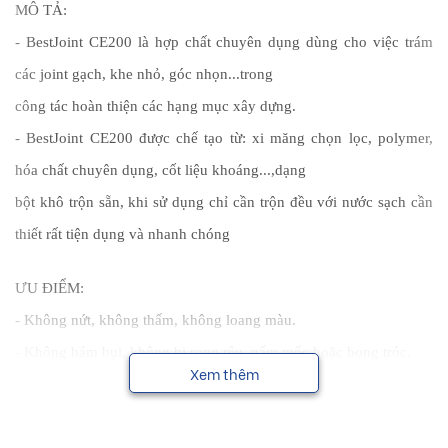
MÔ TẢ:
- BestJoint CE200 là hợp chất chuyên dụng dùng cho việc trám
các joint gạch, khe nhỏ, góc nhọn...trong
công tác hoàn thiện các hạng mục xây dựng.
- BestJoint CE200 được chế tạo từ: xi măng chọn lọc, polymer,
hóa chất chuyên dụng, cốt liệu khoáng...,dạng
bột khô trộn sẵn, khi sử dụng chỉ cần trộn đều với nước sạch cần
thiết rất tiện dụng và nhanh chóng
ƯU ĐIỂM:
- Không nứt, không thấm, không loang màu.
- Không bám bụi, không bị rong rêu, nấm mốc hoặc bong tróc.
Xem thêm
- Độ dẻo cao, bám dính tốt, bóng láng tuyệt vời.
- Dễ thi công, không chảy võng, tiết kiệm vật tư, nhân công.