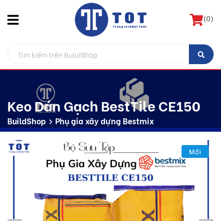
(
0
)
Keo Dán Gạch BestTile CE150
BuildShop
Phụ gia xây dựng Bestmix
Mới