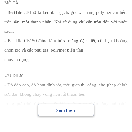
MÔ TẢ:
- BestTile CE150 là keo dán gạch, gốc xi măng-polymer cải tiến,
trộn sẵn, một thành phần. Khi sử dụng chỉ cần trộn đều với nước
sạch.
- BestTile CE150 được làm từ xi măng đặc biệt, cốt liệu khoáng
chọn lọc và các phụ gia, polymer biến tính
chuyên dụng.
ƯU ĐIỂM:
- Độ dẻo cao, độ bám dính tốt, thời gian thi công, cho phép chỉnh
sửa dài, không chảy võng nên rất thuận tiện
trong quá trình thi công, tiết kiệm vật tư và nhân công một cách
Xem thêm
đáng kể.
- Tính năng chống thấm cao hơn so với các loại vữa truyền thống