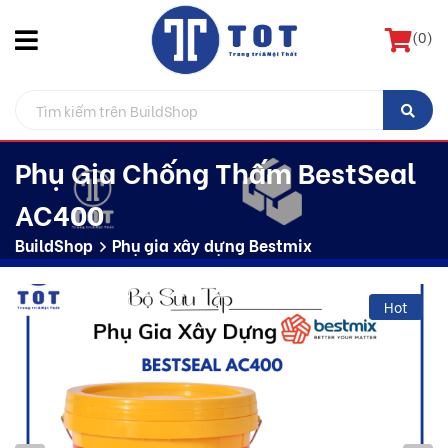
(
0
)
Phụ Gia Chống Thấm BestSeal
AC400
BuildShop
Phụ gia xây dựng Bestmix
Hot