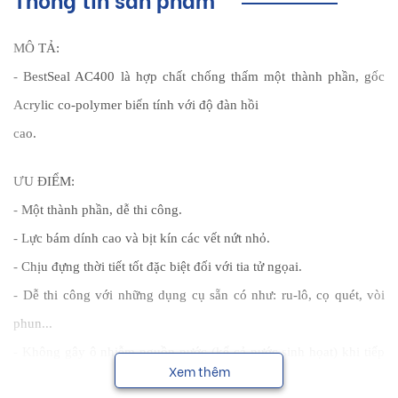
MÔ TẢ:
- BestSeal AC400 là hợp chất chống thấm một thành phần, gốc
Acrylic co-polymer biến tính với độ đàn hồi
cao.
ƯU ĐIỂM:
- Một thành phần, dễ thi công.
- Lực bám dính cao và bịt kín các vết nứt nhỏ.
- Chịu đựng thời tiết tốt đặc biệt đối với tia tử ngọai.
- Dễ thi công với những dụng cụ sẵn có như: ru-lô, cọ quét, vòi
phun...
- Không gây ô nhiễm nguồn nước (kể cả nước sinh họat) khi tiếp
Xem thêm
xúc trực tiếp sản phẩm.