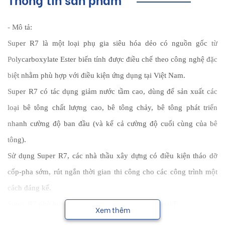
- Mô tả:
Super R7 là một loại phụ gia siêu hóa dẻo có nguồn gốc từ
Polycarboxylate Ester biến tính được điều chế theo công nghệ đặc
biệt nhằm phù hợp với điều kiện ứng dụng tại Việt Nam.
Super R7 có tác dụng giảm nước tầm cao, dùng để sản xuất các
loại bê tông chất lượng cao, bê tông chảy, bê tông phát triển
nhanh cường độ ban đầu (và kể cả cường độ cuối cùng của bê
tông).
Sử dụng Super R7, các nhà thầu xây dựng có điều kiện tháo dỡ
cốp-pha sớm, rút ngắn thời gian thi công cho các công trình một
cách đáng kể.
Super R7 phù hợp tiêu chuẩn TCVN 8826-2011 loại F
Xem thêm
Tăng cao độ linh động (độ sụt) của bê tông mà không cần tăng tỷ