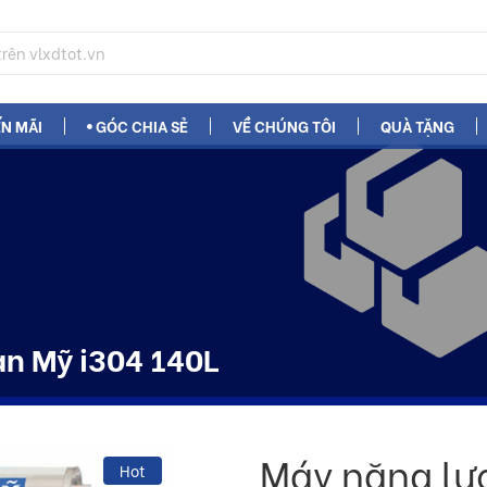
N MÃI
GÓC CHIA SẺ
VỀ CHÚNG TÔI
QUÀ TẶNG
àn Mỹ i304 140L
Máy năng lư
Hot