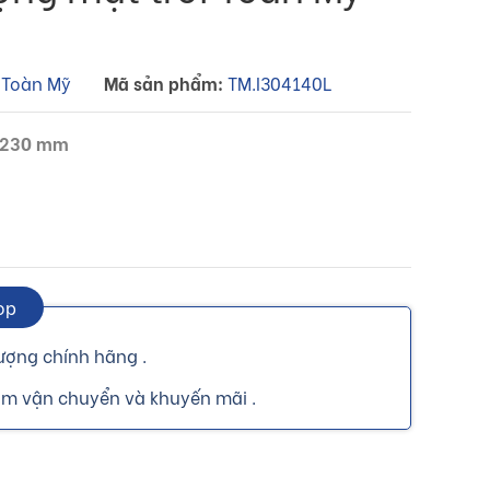
 Toàn Mỹ
Mã sản phẩm:
TM.I304140L
 1230 mm
op
ượng chính hãng .
ồm vận chuyển và khuyến mãi .