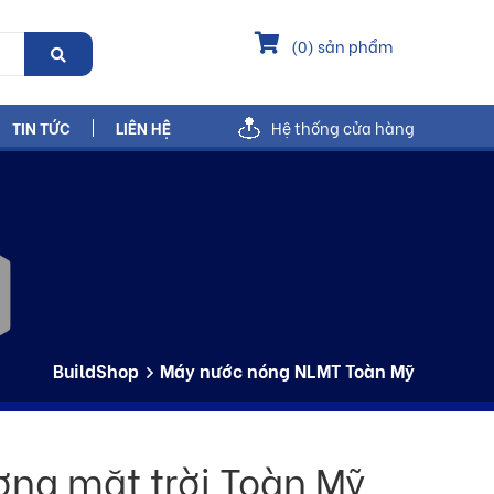
(
0
) sản phẩm
TIN TỨC
LIÊN HỆ
Hệ thống cửa hàng
BuildShop
Máy nước nóng NLMT Toàn Mỹ
ợng mặt trời Toàn Mỹ