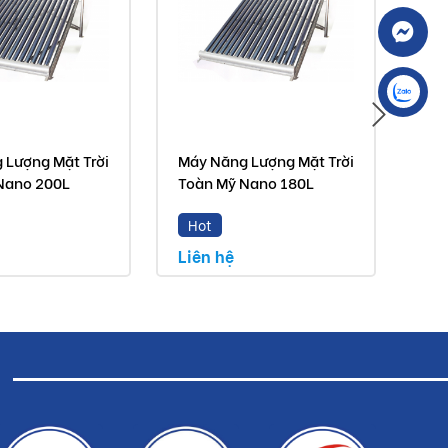
 Lượng Mặt Trời
Máy Năng Lượng Mặt Trời
Máy
Nano 200L
Toàn Mỹ Nano 180L
Toà
Hot
H
Liên hệ
Liê