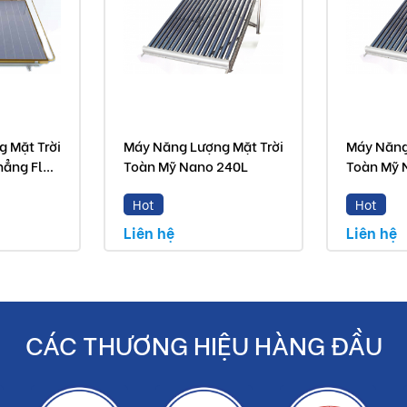
n tùy theo nhu cầu của mỗi người. Các sản phẩm bồn nước
h ...
 Mặt Trời
Máy Năng Lượng Mặt Trời
Máy Năng
 so với thực tế do công nghệ chụp hình và ánh sáng.
ẳng Flat
Toàn Mỹ Nano 240L
Toàn Mỹ 
yến mãi.
Hot
Hot
Liên hệ
Liên hệ
p bán là sản phẩm chính hãng.
CÁC THƯƠNG HIỆU HÀNG ĐẦU
ền bạc cho khách hàng.