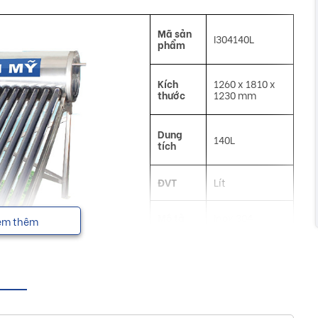
Mã sản
I304140L
phẩm
Kích
1260 x 1810 x
thước
1230 mm
Dung
140L
tích
ĐVT
Lít
Mô tả
Inox 304
em thêm
Công
Làm nóng
dụng
nước
NSX
Toàn Mỹ