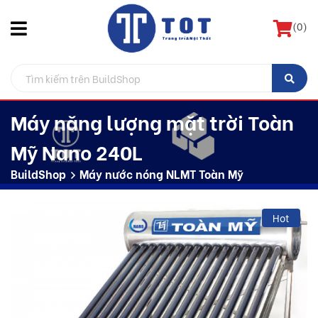
(
0
)
Máy năng lượng mặt trời Toàn
Mỹ Nano 240L
BuildShop
Máy nước nóng NLMT Toàn Mỹ
Hot