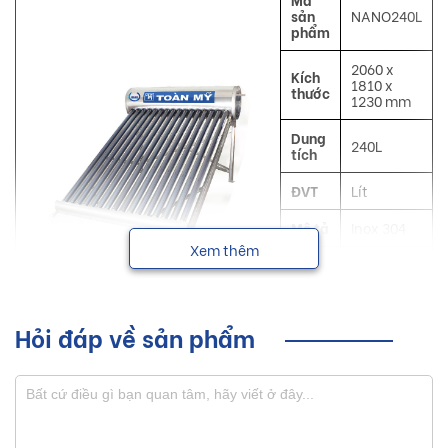
sản
NANO240L
phẩm
2060 x
Kích
1810 x
thước
1230 mm
Dung
240L
tích
ĐVT
Lít
Mô tả
Inox 304
Xem thêm
Công
Làm nóng
dụng
nước
NSX
Toàn Mỹ
Hỏi đáp về sản phẩm
Máy năng lượng mặt trời Toàn Mỹ sản xuất bằng công nghệ
ống chân không hấp thụ nhiệt nhanh 5 lớp, giá cả phù hợp
cho nhiều hộ gia đình, có nhiều kích cỡ và dung tích cho