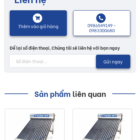
Máy năng lượng mặt trời Toàn Mỹ được sản xuất với công
0986549149 -
nghệ ống 5 lớp, kết cấu Inox siêu bền và an toàn thực
Thêm vào giỏ hàng
0983300680
phẩm. Đảm bảo cho sức khoẻ trong quá trình sử dụng.
Để lại số điện thoại, Chúng tôi sẽ liên hệ với bạn ngay
Nhiều mẫu mã đa dạng, sẽ có thêm nhiều sự lựa chọn tùy
theo nhu cầu của mỗi người. Các sản phẩm bồn nước được
Gửi ngay
thiết kế phù hợp cho hầu hết tất cả các hộ gia đình ...
Lưu ý:
Sản phẩm
liên quan
Hình ảnh quý khách đang xem có thể khác 2/10 so
với thực tế do công nghệ chụp hình và ánh sáng.
Đơn giá trên chưa bao gồm Vận chuyển và Khuyến
mãi.
Buildshop cam kết: