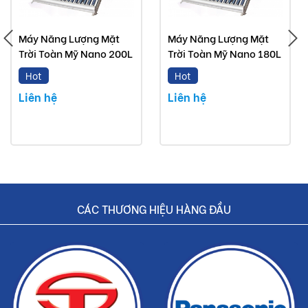
Máy năng lượng mặt trời Toàn Mỹ mà Buildshop bán
Máy Năng Lượng Mặt
Máy Năng Lượng Mặt
là sản phẩm chính hãng.
Trời Toàn Mỹ Nano 200L
Trời Toàn Mỹ Nano 180L
Hoàn tiền nếu phát hiện hàng giả, hàng nhái.
Hot
Hot
Liên hệ
Liên hệ
Dịch vụ nhanh chóng, tiết kiệm thời gian và tiền bạc
cho khách hàng.
CÁC THƯƠNG HIỆU HÀNG ĐẦU