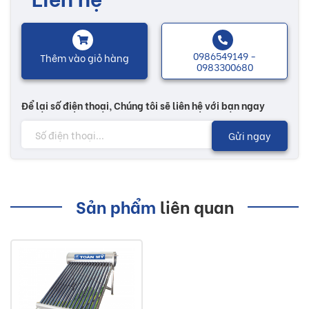
được cấu tạo từ những vật liệu tốt nhất, đảm bảo độ bền và
an toàn khi sử dụng.
0986549149 -
Thêm vào giỏ hàng
Máy năng lượng mặt trời Toàn Mỹ được sản xuất với công
0983300680
nghệ ống 5 lớp, kết cấu Inox siêu bền và an toàn thực
phẩm. Đảm bảo cho sức khoẻ trong quá trình sử dụng.
Để lại số điện thoại, Chúng tôi sẽ liên hệ với bạn ngay
Nhiều mẫu mã đa dạng, sẽ có thêm nhiều sự lựa chọn tùy
Gửi ngay
theo nhu cầu của mỗi người. Các sản phẩm bồn nước được
thiết kế phù hợp cho hầu hết tất cả các hộ gia đình ...
Sản phẩm
liên quan
Lưu ý:
Hình ảnh quý khách đang xem có thể khác 2/10 so
với thực tế do công nghệ chụp hình và ánh sáng.
Đơn giá trên chưa bao gồm Vận chuyển và Khuyến
mãi.