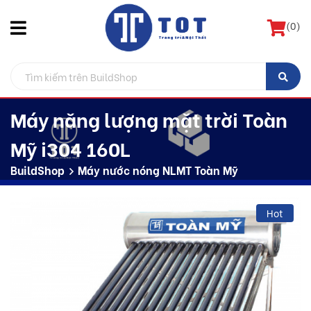
(
0
)
Máy năng lượng mặt trời Toàn
Mỹ i304 160L
BuildShop
Máy nước nóng NLMT Toàn Mỹ
Hot