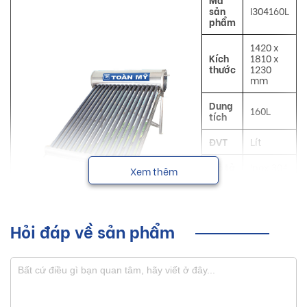
sản
I304160L
phẩm
1420 x
Kích
1810 x
thước
1230
mm
Dung
160L
tích
ĐVT
Lít
Mô tả
Inox 304
Xem thêm
Làm
Công
nóng
dụng
nước
Hỏi đáp về sản phẩm
NSX
Toàn Mỹ
Máy năng lượng mặt trời Toàn Mỹ sản xuất bằng công nghệ
ống chân không hấp thụ nhiệt nhanh 5 lớp, giá cả phù hợp