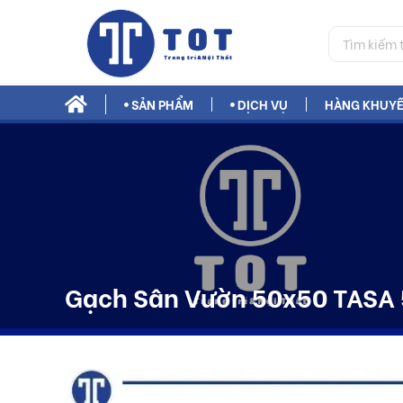
SẢN PHẨM
DỊCH VỤ
HÀNG KHUYẾ
Phụ Gia Xây Dựng Bestmix
Gạch Sân Vườn 50x50 TASA