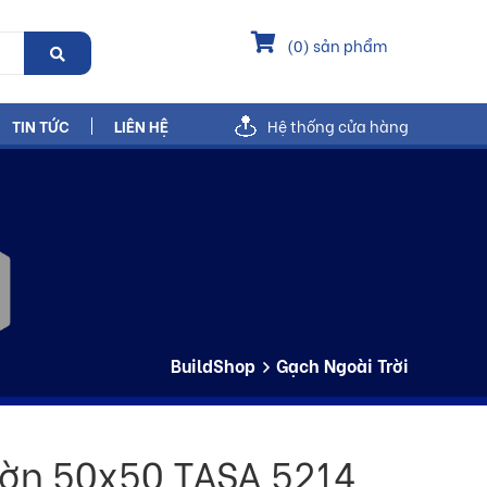
(
0
) sản phẩm
TIN TỨC
LIÊN HỆ
Hệ thống cửa hàng
BuildShop
Gạch Ngoài Trời
ờn 50x50 TASA 5214