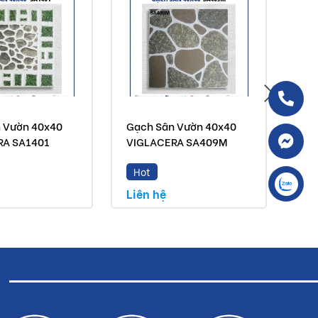
 Vườn 40x40
Gạch Sân Vườn 40x40
Gạc
RA SA1401
VIGLACERA SA409M
VI
Hot
H
Liên hệ
Liê