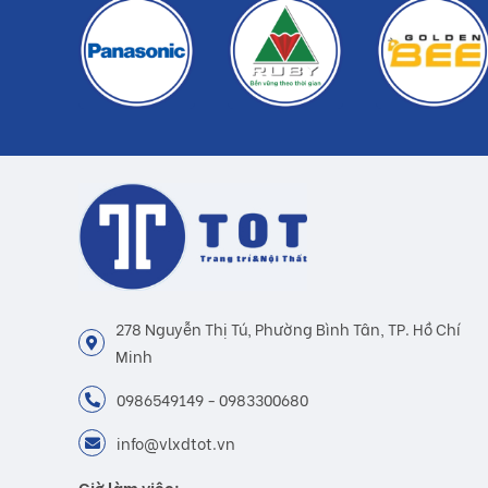
278 Nguyễn Thị Tú, Phường Bình Tân, TP. Hồ Chí
Minh
0986549149 - 0983300680
info@vlxdtot.vn
Giờ làm việc: