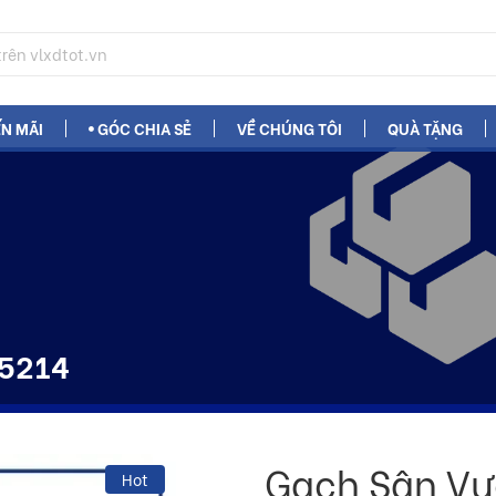
N MÃI
GÓC CHIA SẺ
VỀ CHÚNG TÔI
QUÀ TẶNG
 5214
Gạch Sân Vư
Hot