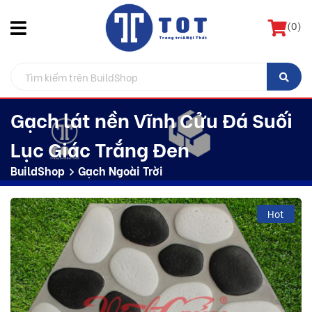
(
0
)
Gạch lát nền Vĩnh Cửu Đá Suối
Lục Giác Trắng Đen
BuildShop
Gạch Ngoài Trời
Hot