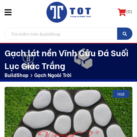
(
0
)
Gạch lát nền Vĩnh Cửu Đá Suối
Lục Giác Trắng
BuildShop
Gạch Ngoài Trời
Hot