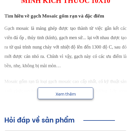
MINH KÍCH THƯỚC 10X10
Tìm hiều về gạch Mosaic gốm rạn và đặc điểm
Gạch mosaic là mảng ghép được tạo thành từ việc gắn kết các
viên đá ốp , thủy tinh (kính), gạch men sứ... lại với nhau được tạo
ra từ quá trình nung chảy với nhiệt độ lên đến 1300 độ C, sau đó
mới được cán nhỏ ra. Chính vì vậy, gạch này có các ưu điểm là
bền, nhẹ, không bị mài mòn…
Mosaic gốm rạn là loại gạch mosaic cao cấp nhất, có kỹ thuật sản
xuất phức tạp hơn nhiều so với các bề mặt men thường. Lớp men
Xem thêm
phủ trên bề mặt được xử lý tạo ra các vết nứt tinh xảo, độ rạn
càng chi tiết, ngẫu nhiên thì gạch càng đẹp.
Hỏi đáp về sản phẩm