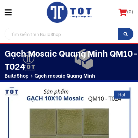
(
0
)
Gạch Mosaic Quang Minh QM10-
T024
BuildShop
Gạch mosaic Quang Minh
Hot