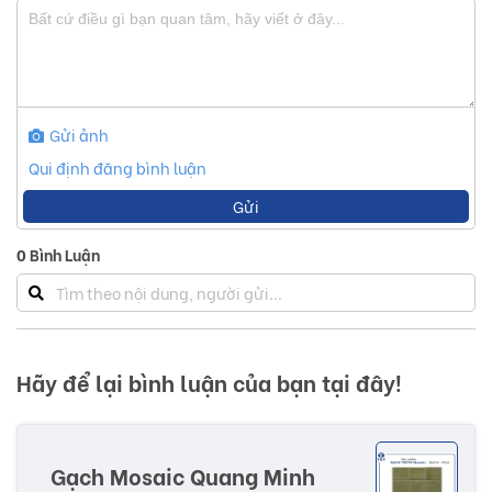
Gửi ảnh
Qui định đăng bình luận
Gửi
0
Bình Luận
Hãy để lại bình luận của bạn tại đây!
Màu sắc đa dạng, nhiều mẫu mã sẽ tạo cơ hội nhiều sự lựa chọn
hơn cho bạn. Ngoài ra, có thể phối nhiều màu khác nhau tạo ra
những mảng tranh nghệ thuật đầy màu sắc và ấn tượng.
Gạch Mosaic Quang Minh