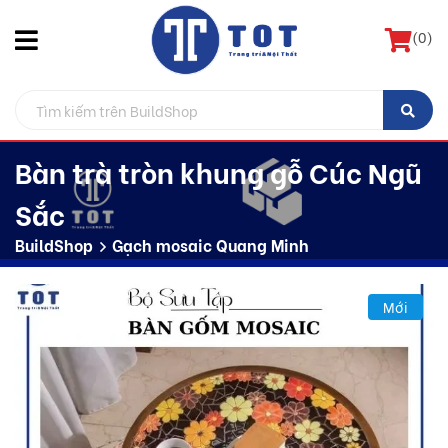
(
0
)
Bàn trà tròn khung gỗ Cúc Ngũ
Sắc
BuildShop
Gạch mosaic Quang Minh
Mới