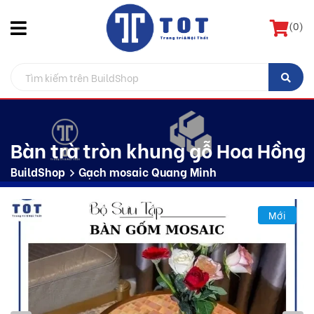
(
0
)
Bàn trà tròn khung gỗ Hoa Hồng
BuildShop
Gạch mosaic Quang Minh
Mới