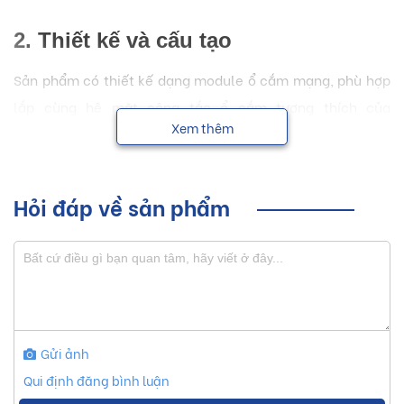
2. Thiết kế và cấu tạo
Sản phẩm có thiết kế dạng module ổ cắm mạng, phù hợp
lắp cùng hệ mặt công tắc ổ cắm tương thích của
Xem thêm
Panasonic. Vỏ ngoài làm từ chất liệu nhựa cao cấp có khả
năng chịu nhiệt, chống cháy, đảm bảo độ bền và an toàn
khi sử dụng lâu dài.
Hỏi đáp về sản phẩm
Gửi ảnh
Qui định đăng bình luận