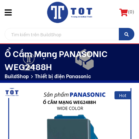
(
0
)
Ổ Cắm Mạng PANASONIC
WEG2488H
BuildShop
Thiết bị điện Panasonic
Hot