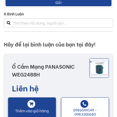
Gửi
0
Bình Luận
Hãy để lại bình luận của bạn tại đây!
Ổ Cắm Mạng PANASONIC
WEG2488H
Bản vẽ ổ cắm mạng PANASONIC WEG2488H
Liên hệ
3. Thông số kỹ thuật
Loại:
Ổ cắm mạng
Chuẩn kết nối:
CAT5E
0986549149 -
Thêm vào giỏ hàng
0983300680