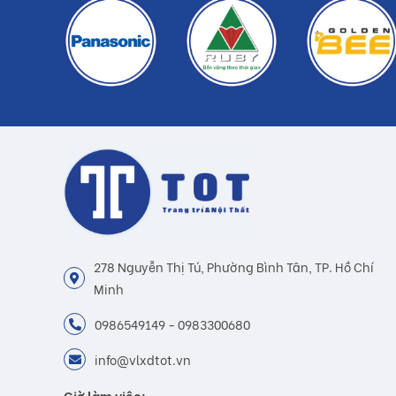
278 Nguyễn Thị Tú, Phường Bình Tân, TP. Hồ Chí
Minh
0986549149 - 0983300680
info@vlxdtot.vn
Giờ làm việc: