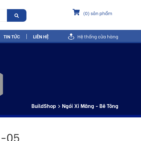
(
0
) sản phẩm
TIN TỨC
LIÊN HỆ
Hệ thống cửa hàng
BuildShop
Ngói Xi Măng - Bê Tông
E-05