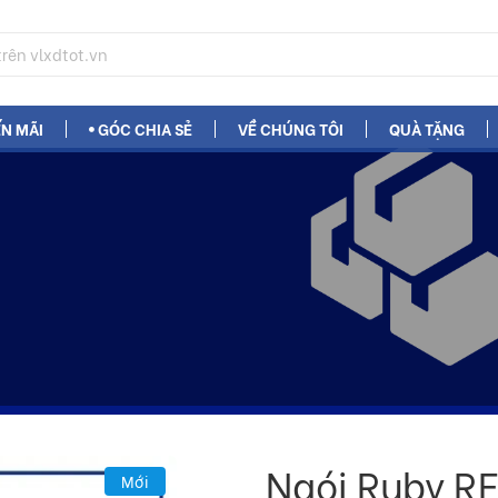
N MÃI
GÓC CHIA SẺ
VỀ CHÚNG TÔI
QUÀ TẶNG
Ngói Ruby R
Mới