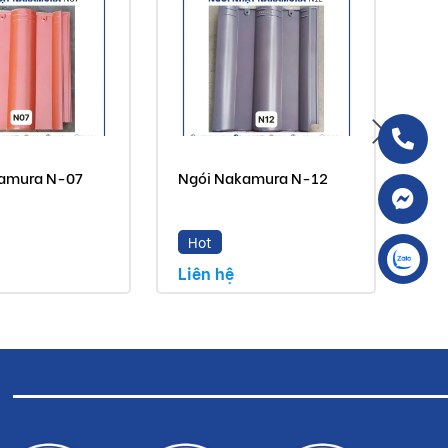
amura N-07
Ngói Nakamura N-12
Ng
Hot
M
Liên hệ
Liê