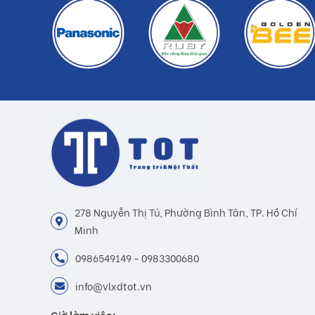
278 Nguyễn Thị Tú, Phường Bình Tân, TP. Hồ Chí
Minh
0986549149 - 0983300680
info@vlxdtot.vn
Giờ làm việc: