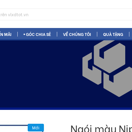
N MÃI
GÓC CHIA SẺ
VỀ CHÚNG TÔI
QUÀ TẶNG
Ngói màu Ni
Mới