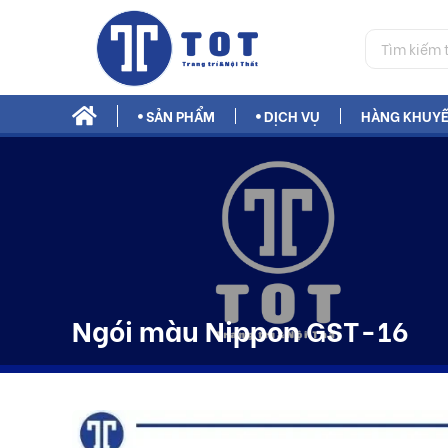
SẢN PHẨM
DỊCH VỤ
HÀNG KHUYẾ
Phụ Gia Xây Dựng Bestmix
Ngói màu Nippon GST-16