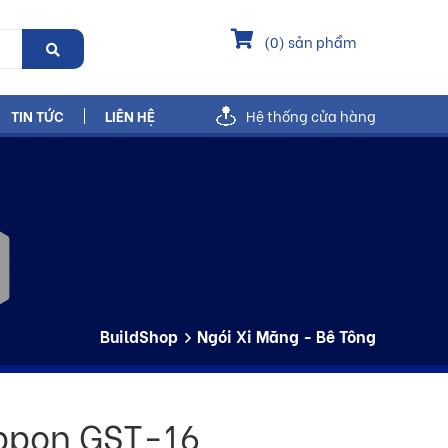
(
0
) sản phẩm
TIN TỨC
LIÊN HỆ
Hệ thống cửa hàng
BuildShop
Ngói Xi Măng - Bê Tông
ppon GST-16