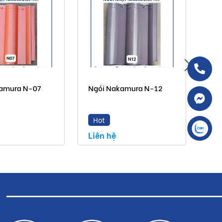
amura N-07
Ngói Nakamura N-12
Ng
Hot
M
Liên hệ
Liê