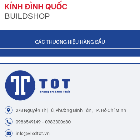
KÍNH ĐÌNH QUỐC
BUILDSHOP
CÁC THƯƠNG HIỆU HÀNG ĐẦU
278 Nguyễn Thị Tú, Phường Bình Tân, TP. Hồ Chí Minh
0986549149 - 0983300680
info@vlxdtot.vn