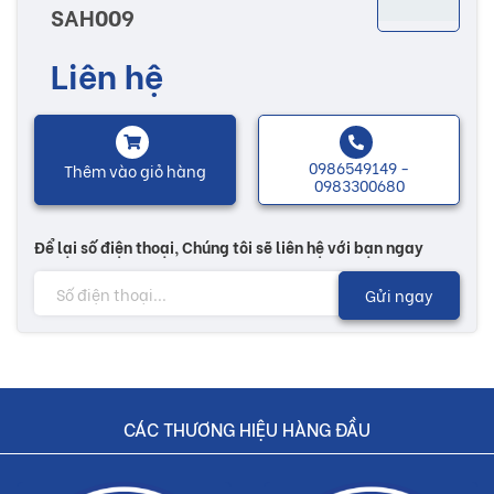
SAH009
Liên hệ
0986549149 -
Thêm vào giỏ hàng
0983300680
Để lại số điện thoại, Chúng tôi sẽ liên hệ với bạn ngay
Gạch ốp tường Đồng Tâm 30x60 với hai dòng chủ yếu là gạch
Gửi ngay
Granite và gạch Ceramic. Được sản xuất trên dây chuyền hiện
đại, mỗi loại đều có những ưu điểm nổi bật và chất lượng cao như
xương gạch cứng chịu được các tác động lực từ bên ngoài. Bề
mặt nhám giúp chống trơn trượt và trầy xước sản phẩm.
CÁC THƯƠNG HIỆU HÀNG ĐẦU
Sự đa dạng về mẫu mã, màu sắc và hoa văn sẽ tăng thêm nhiều sự