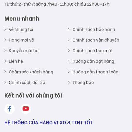
Từ thứ 2-thứ 7: sáng 7h40-11h30; chiều 12h30-17h.
Hoàn tiền nếu phát hiện hàng giả, hàng nhái
Menu nhanh
Dịch vụ nhanh chóng, tiết kiệm thời gian và tiền bạc cho
khách hàng
Về chúng tôi
Chính sách bảo hành
Hàng mới về
Chính sách vận chuyển
Khuyến mãi hot
Chính sách bảo mật
Liên hệ
Hướng dẫn đặt hàng
Chăm sóc khách hàng
Hướng dẫn thanh toán
Chính sách đổi trả
Thông báo
Kết nối với chúng tôi
HỆ THỐNG CỬA HÀNG VLXD & TTNT TỐT