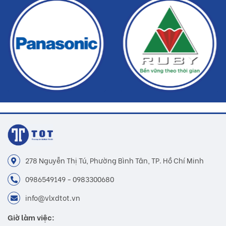
lựa chọn cho mọi người. Gạch ốp tường Đồng Tâm được sản
xuất và thiết kế dựa theo các xu hướng và nhu cầu của khách
hàng. Tùy theo sở thích của mỗi người mà chọn cho mình một
mẫu sản phẩm ốp tường ưng ý nhất để hoàn thiện ngôi nhà.
Những màu sắc tươi sáng và đường nét đơn giản sẽ làm cho
không gian sống của bạn trở nên sang trọng.
Lưu ý:
Hình ảnh quý khách đang xem có thể khác 2/10 so với
thực tế do công nghệ chụp hình và ánh sáng
278 Nguyễn Thị Tú, Phường Bình Tân, TP. Hồ Chí Minh
Đơn giá trên chưa bao gồm Vận chuyển và Khuyến mãi
0986549149 - 0983300680
Buildshop cam kết:
info@vlxdtot.vn
Gạch SAH009 mà Buildshop bán là sản phẩm chính
Giờ làm việc:
hãng