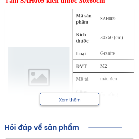
Tâm SAH009 kích thước 30x60cm
Mã sản
SAH009
phẩm
Kích
30x60 (cm)
thước
Granite
Loại
M2
ĐVT
màu đen
Mô tả
Công
ốp tường
dụng
Xem thêm
Bộ sưu
SAHARA
tập
Hỏi đáp về sản phẩm
Đồng Tâm
NSX