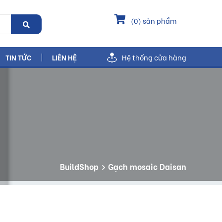
(
0
) sản phẩm
TIN TỨC
LIÊN HỆ
Hệ thống cửa hàng
BuildShop
Gạch mosaic Daisan