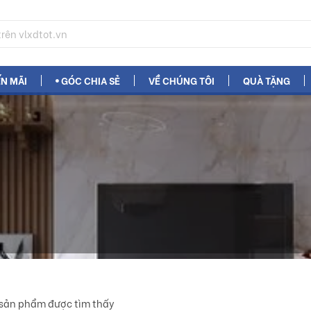
N MÃI
GÓC CHIA SẺ
VỀ CHÚNG TÔI
QUÀ TẶNG
sản phẩm được tìm thấy