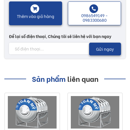
Công nghệ dập cổ liền bồn được ứng dụng lên sản phẩm
bồn nước inox Toàn Mỹ để đảm bảo được độ bền và tính
0986549149 -
Thêm vào giỏ hàng
0983300680
thẩm mỹ của sản phẩm.
Để lại số điện thoại, Chúng tôi sẽ liên hệ với bạn ngay
Nhiều mẫu mã đa dạng, sẽ có thêm nhiều sự lựa chọn tùy
theo nhu cầu của mỗi người. Các sản phẩm bồn nước được
Gửi ngay
thiết kế phù hợp với mọi không gian như nhà ở, nhà hàng,
khách sạn...
Sản phẩm
liên quan
Lưu ý:
Hình ảnh quý khách đang xem có thể khác 2/10 so
với thực tế do công nghệ chụp hình và ánh sáng.
Đơn giá trên chưa bao gồm Vận chuyển và Khuyến
mãi.
Buildshop cam kết: