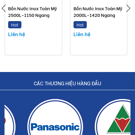
Bồn Nước Inox Toàn Mỹ
Bồn Nước Inox Toàn Mỹ
Bồn nước inox Toàn Mỹ mà Buildshop bán là sản
2500L-1150 Ngang
2000L-1420 Ngang
phẩm chính hãng.
Hot
Hot
Hoàn tiền nếu phát hiện hàng giả, hàng nhái.
Liên hệ
Liên hệ
Dịch vụ nhanh chóng, tiết kiệm thời gian và tiền bạc
cho khách hàng.
CÁC THƯƠNG HIỆU HÀNG ĐẦU