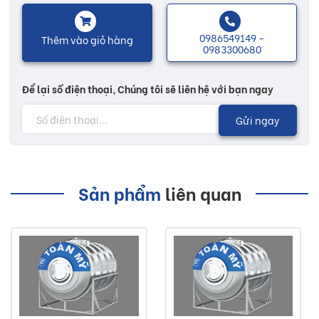
Công nghệ dập cổ liền bồn được ứng dụng lên sản phẩm
bồn nước inox Toàn Mỹ để đảm bảo được độ bền và tính
0986549149 -
Thêm vào giỏ hàng
0983300680
thẩm mỹ của sản phẩm.
Để lại số điện thoại, Chúng tôi sẽ liên hệ với bạn ngay
Nhiều mẫu mã đa dạng, sẽ có thêm nhiều sự lựa chọn tùy
theo nhu cầu của mỗi người. Các sản phẩm bồn nước được
Gửi ngay
thiết kế phù hợp với mọi không gian như nhà ở, nhà hàng,
khách sạn...
Sản phẩm
liên quan
Lưu ý:
Hình ảnh quý khách đang xem có thể khác 2/10 so
với thực tế do công nghệ chụp hình và ánh sáng.
Đơn giá trên chưa bao gồm Vận chuyển và Khuyến
mãi.
Buildshop cam kết: