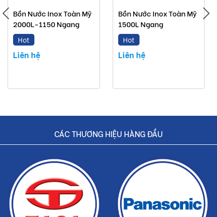
Bồn Nước Inox Toàn Mỹ
Bồn Nước Inox Toàn Mỹ
Bồn nước inox Toàn Mỹ mà Buildshop bán là sản
2000L-1150 Ngang
1500L Ngang
phẩm chính hãng.
Hot
Hot
Hoàn tiền nếu phát hiện hàng giả, hàng nhái.
Liên hệ
Liên hệ
Dịch vụ nhanh chóng, tiết kiệm thời gian và tiền bạc
cho khách hàng.
CÁC THƯƠNG HIỆU HÀNG ĐẦU