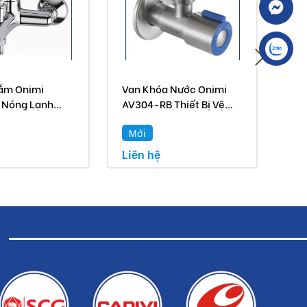
Tắm Onimi
Van Khóa Nước Onimi
Vòi
 Nóng Lạnh
AV304-RB Thiết Bị Vệ
Oni
Vệ Sinh Cao Cấp
Sinh Cao Cấp
Vệ 
Mới
M
Liên hệ
Liê