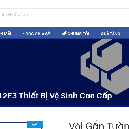
N MÃI
GÓC CHIA SẺ
VỀ CHÚNG TÔI
QUÀ TẶNG
2E3 Thiết Bị Vệ Sinh Cao Cấp
Vòi Gắn Tườ
Mới