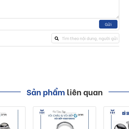
236g
Gửi
 tra và trải nghiệm sản phẩm. Nếu có bất cứ vấn đề về sản
quyết
 hoặc đổi sản phẩm khác trừ khi shop giao hàng không đúng
 nếu kích thước không phù hợp với nhu cầu của mình bởi vì
từng phần của sản phẩm như hình trên. Kích thước shop nêu
 nêu rõ trên mô tả.
Sản phẩm
liên quan
nếu shop nhận được hàng lỗi mà không phải do shop bán cho
 cho khách hàng. Khách hàng cần phải tự hoặc lựa chọn đơn
hịu mọi các rủi to khi mua sản phẩm, nếu cần, khách có thể
đề gì liên quan đến sản phẩm, vui lòng liên hệ chúng tôi để