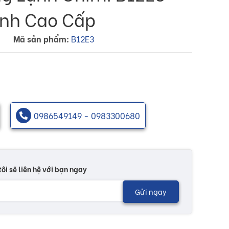
Sinh Cao Cấp
Mã sản phẩm:
B12E3
0986549149 - 0983300680
tôi sẽ liên hệ với bạn ngay
Gửi ngay