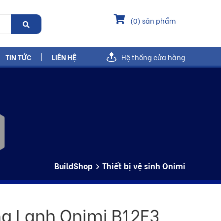
(
0
) sản phẩm
TIN TỨC
LIÊN HỆ
Hệ thống cửa hàng
BuildShop
Thiết bị vệ sinh Onimi
ng Lạnh Onimi B12E3