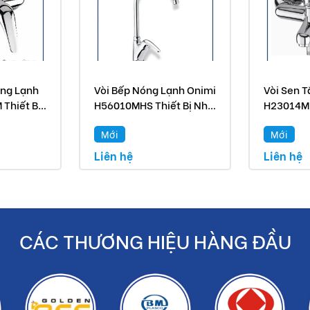
óng Lạnh
Vòi Bếp Nóng Lạnh Onimi
Vòi Sen 
 đúng hoặc hơn yêu cầu
Thiết Bị
H56010MHS Thiết Bị Nhà
H23014M
dụng
p
Bếp Cao Cấp
Thiết Bị 
Mới
Mới
Liên hệ
Liên hệ
CÁC THƯƠNG HIỆU HÀNG ĐẦU