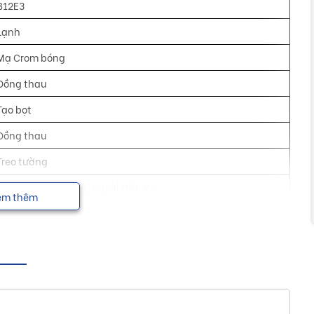
B12E3
Lạnh
Mạ Crom bóng
Đồng thau
Tạo bọt
Đồng thau
Treo tường
Nhà tắm, sân vườn, ngoài trời. V.v
em thêm
½ inch
Có sẵn/Tuỳ chọn
1
7