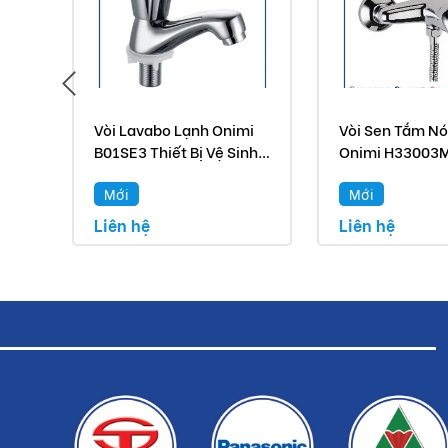
được hỗ trợ
- Chúng tôi sẽ không bảo hành khi:
1) lắp đặt sản phẩm không đúng hoặc sai
Vòi Lavabo Lạnh Onimi
Vòi Sen Tắm N
2) Sản phẩm có dấu hiệu bị tác động lực mạnh không
B01SE3 Thiết Bị Vệ Sinh
Onimi H33003M 
3) Dùng sai công năng, sơ suất hoặc tai nạn trong sử 
Cao Cấp
Vệ Sinh Cao Cấ
Mới
Mới
Liên hệ
Liên hệ