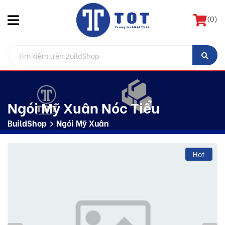
(
0
)
Ngói Mỹ Xuân Nóc Tiểu
BuildShop
Ngói Mỹ Xuân
Hot