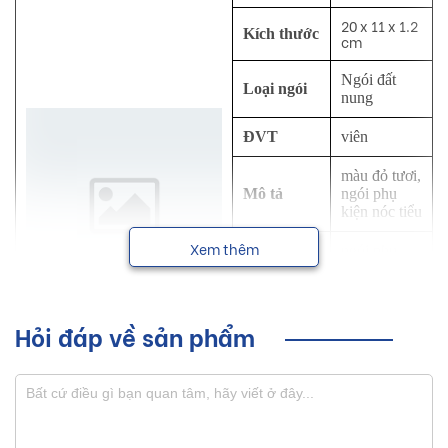
20 x 11 x 1.2
Kích thước
cm
Ngói đất
Loại ngói
nung
ĐVT
viên
màu đỏ tươi,
Mô tả
ngói phụ
kiện nóc tiểu
Xem thêm
ngói phụ
Công dụng
kiện
NSX
Mỹ Xuân
Hỏi đáp về sản phẩm
Khoảng
cách lito (
35 - 45 độ
mè )