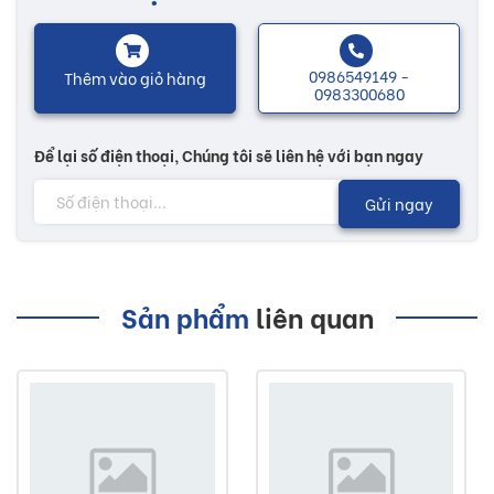
Lưu ý:
Hình ảnh quý khách đang xem có thể khác 2/10 so với thực tế
0986549149 -
Thêm vào giỏ hàng
0983300680
do công nghệ chụp hình và ánh sáng
Đơn giá trên chưa bao gồm Vận chuyển và Khuyến mãi
Để lại số điện thoại, Chúng tôi sẽ liên hệ với bạn ngay
Buildshop cam kết:
Gửi ngay
Ngói Mỹ Xuân nóc tiểu mà Buildshop bán là sản phẩm chính
hãng ( đầy đủ CO CQ nếu khách hàng cần )
Sản phẩm
liên quan
Hoàn tiền nếu phát hiện hàng giả, hàng nhái
Dịch vụ nhanh chóng, tiết kiệm thời gian và tiền bạc cho khách
hàng