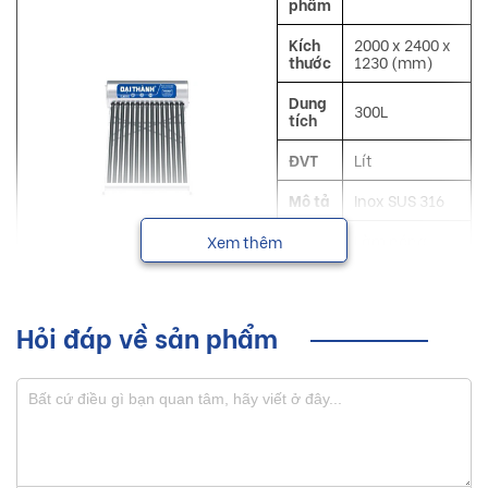
phẩm
Kích
2000 x 2400 x
thước
1230 (mm)
Dung
300L
tích
ĐVT
Lít
Mô tả
Inox SUS 316
Công
Làm nóng
Xem thêm
dụng
nước
NSX
Đại Thành
Hỏi đáp về sản phẩm
Máy năng lượng mặt trời Đại Thành với nhiều dung tích
khác nhau với khả năng không nhiễm từ, có thể dùng trong
mọi môi trường, đáp ứng nhiều nhu cầu của khách hàng.
Sơ lược về sản phẩm máy năng