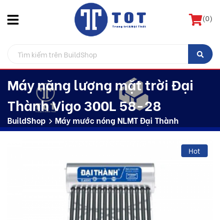
(
0
)
Máy năng lượng mặt trời Đại
Thành Vigo 300L 58-28
BuildShop
Máy mước nóng NLMT Đại Thành
Hot