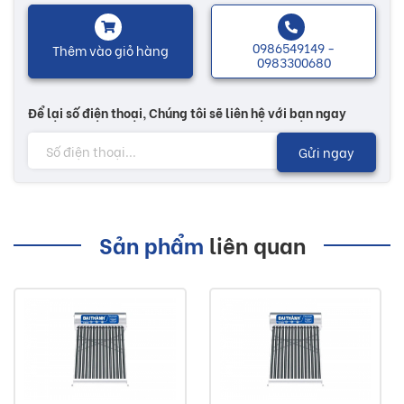
thép không gỉ siêu bền và an toàn thực phẩm, đảm bảo khả
năng giữ nhiệt lên đến 120 giờ.
0986549149 -
Thêm vào giỏ hàng
0983300680
Chân máy thế hệ mới đảm bảo độ vững chắc và chịu lực
tốt, vỏ bình chịu được các kiểu thời tiết khắc nghiệt sẽ đảm
Để lại số điện thoại, Chúng tôi sẽ liên hệ với bạn ngay
bảo sản phẩm luôn bền theo thời gian.
Gửi ngay
Nhiều mẫu mã đa dạng, sẽ có thêm nhiều sự lựa chọn tùy
theo nhu cầu của mỗi người. Các sản phẩm máy nước nóng
năng lượng mặt trời được thiết kế phù hợp với mọi không
Sản phẩm
liên quan
gian và mọi loại thời tiết...
Lưu ý:
Hình ảnh quý khách đang xem có thể khác 2/10 so
với thực tế do công nghệ chụp hình và ánh sáng.