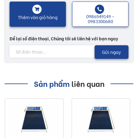
thép không gỉ siêu bền và an toàn thực phẩm, đảm bảo khả
năng giữ nhiệt lên đến 120 giờ.
0986549149 -
Thêm vào giỏ hàng
0983300680
Chân máy thế hệ mới đảm bảo độ vững chắc và chịu lực
tốt, vỏ bình chịu được các kiểu thời tiết khắc nghiệt sẽ đảm
Để lại số điện thoại, Chúng tôi sẽ liên hệ với bạn ngay
bảo sản phẩm luôn bền theo thời gian.
Gửi ngay
Nhiều mẫu mã đa dạng, sẽ có thêm nhiều sự lựa chọn tùy
theo nhu cầu của mỗi người. Các sản phẩm máy nước nóng
năng lượng mặt trời được thiết kế phù hợp với mọi không
Sản phẩm
liên quan
gian và mọi loại thời tiết...
Lưu ý:
Hình ảnh quý khách đang xem có thể khác 2/10 so
với thực tế do công nghệ chụp hình và ánh sáng.