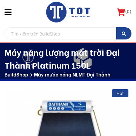
(
0
)
Máy năng lượng mặt trời Đại
Thành Platinum 150L
BuildShop
Máy mước nóng NLMT Đại Thành
Hot