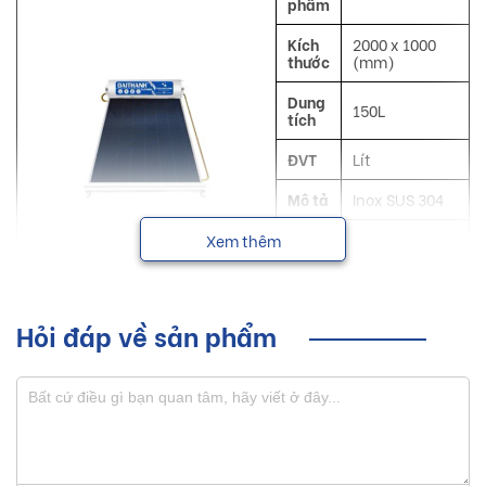
phẩm
Kích
2000 x 1000
thước
(mm)
Dung
150L
tích
ĐVT
Lít
Mô tả
Inox SUS 304
Công
Làm nóng
Xem thêm
dụng
nước
NSX
Đại Thành
Hỏi đáp về sản phẩm
Máy năng lượng mặt trời Đại Thành với nhiều dung tích
khác nhau với khả năng không nhiễm từ, có thể dùng trong
mọi môi trường, đáp ứng nhiều nhu cầu của khách hàng.
Sơ lược về sản phẩm máy năng