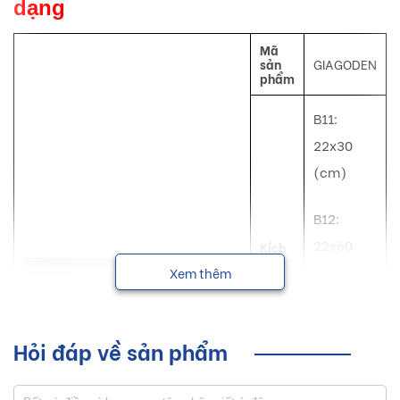
dạng
Mã
sản
GIAGODEN
phẩm
B11:
22x30
(cm)
B12:
22x60
Kích
thước
(cm)
Xem thêm
B13:
Hỏi đáp về sản phẩm
22x90
(cm)