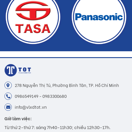
mãi.
Buildshop cam kết:
Gạch giả gỗ mà Buildshop bán là sản phẩm chính
hãng.
Hoàn tiền nếu phát hiện hàng giả, hàng nhái.
Dịch vụ nhanh chóng, tiết kiệm thời gian và tiền bạc
cho khách hàng.
278 Nguyễn Thị Tú, Phường Bình Tân, TP. Hồ Chí Minh
0986549149 - 0983300680
info@vlxdtot.vn
Giờ làm việc:
Từ thứ 2-thứ 7: sáng 7h40-11h30; chiều 12h30-17h.