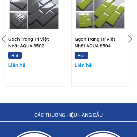
mãi.
Buildshop cam kết:
Gạch SHC7202 mà Buildshop bán là sản phẩm chính
Gạch Trang Trí Việt
Gạch Trang Trí Việt
hãng.
Nhật AQUA 8502
Nhật AQUA 8504
Hoàn tiền nếu phát hiện hàng giả, hàng nhái.
Hot
Hot
Dịch vụ nhanh chóng, tiết kiệm thời gian và tiền bạc
Liên hệ
Liên hệ
cho khách hàng.
CÁC THƯƠNG HIỆU HÀNG ĐẦU