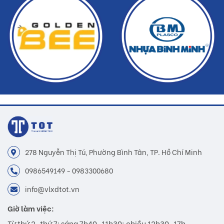
278 Nguyễn Thị Tú, Phường Bình Tân, TP. Hồ Chí Minh
0986549149 - 0983300680
info@vlxdtot.vn
Giờ làm việc:
Từ thứ 2-thứ 7: sáng 7h40-11h30; chiều 12h30-17h.