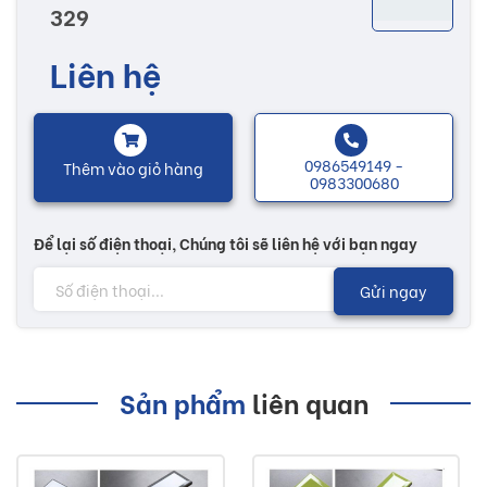
329
Gạch trang trí kích thước 7x29.5 thương hiệu Việt Nhật
được sản xuất trên dây chuyền công nghệ hiện đại với
Liên hệ
xương gạch cứng, có độ bền cao làm tăng khả năng chịu
lực của sản phẩm. Chống trơn trượt, trầy xước và thoát
nước nhanh giữ sản phẩm luôn tươi mới.
0986549149 -
Thêm vào giỏ hàng
0983300680
Nhiều mẫu mã với màu sắc đa dạng, họa tiết độc đáo sẽ có
thêm nhiều sự lựa chọn tùy theo sở thích của mỗi người.
Để lại số điện thoại, Chúng tôi sẽ liên hệ với bạn ngay
Các sản phẩm trang trí được thiết kế phù hợp với mọi không
Gửi ngay
gian kiến trúc như phòng khách, phòng ngủ, khách sạn,
hành lang,...
Lưu ý:
Sản phẩm
liên quan
Hình ảnh quý khách đang xem có thể khác 2/10 so
với thực tế do công nghệ chụp hình và ánh sáng.