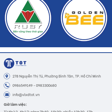
278 Nguyễn Thị Tú, Phường Bình Tân, TP. Hồ Chí Minh
0986549149 - 0983300680
info@vlxdtot.vn
Giờ làm việc:
Từ thứ 2-thứ 7: sáng 7h40-11h30; chiều 12h30-17h.