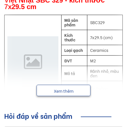
Việt Nhật SBC 329 - kích thước
7x29.5 cm
Mã sản
SBC329
phẩm
Kích
7x29.5 (cm)
thước
Loại gạch
Ceramics
ĐVT
M2
Rãnh nhỏ, màu
Mô tả
đen
Công
Ốp tường
dụng
Xem thêm
NSX
Việt Nhật
Hỏi đáp về sản phẩm
Sơ lược về sản phẩm gạch trang trí
Việt Nhật kích thước 7x29.5 cm