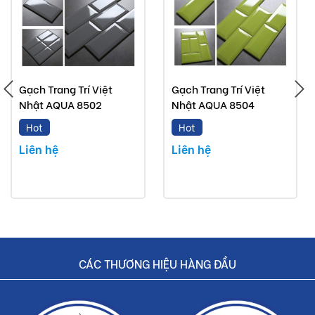
Đơn giá trên chưa bao gồm Vận chuyển và Khuyến
mãi.
Buildshop cam kết:
Gạch Trang Trí Việt
Gạch Trang Trí Việt
Gạch SBC329 mà Buildshop bán là sản phẩm chính
Nhật AQUA 8502
Nhật AQUA 8504
hãng.
Hot
Hot
Hoàn tiền nếu phát hiện hàng giả, hàng nhái.
Liên hệ
Liên hệ
Dịch vụ nhanh chóng, tiết kiệm thời gian và tiền bạc
cho khách hàng.
CÁC THƯƠNG HIỆU HÀNG ĐẦU