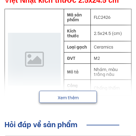
Việt Nhật kích thước 2.5x24.5 cm
Mã sản
FLC2426
phẩm
Kích
2.5x24.5 (cm)
thước
Loại gạch
Ceramics
ĐVT
M2
Nhám, màu
Mô tả
trắng nâu
Công
Chống thấm
dụng
Xem thêm
NSX
Việt Nhật
Sơ lược về sản phẩm gạch trang trí
Hỏi đáp về sản phẩm
Việt Nhật kích thước 2.5x24.5 cm