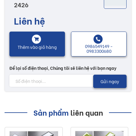
2426
được sản xuất trên dây chuyền công nghệ hiện đại với
xương gạch cứng, có độ bền cao làm tăng khả năng chịu
Liên hệ
lực của sản phẩm. Chống trơn trượt, trầy xước và thoát
nước nhanh giữ sản phẩm luôn tươi mới.
0986549149 -
Thêm vào giỏ hàng
Nhiều mẫu mã với màu sắc đa dạng, họa tiết độc đáo sẽ có
0983300680
thêm nhiều sự lựa chọn tùy theo sở thích của mỗi người.
Để lại số điện thoại, Chúng tôi sẽ liên hệ với bạn ngay
Các sản phẩm trang trí được thiết kế phù hợp với mọi không
gian kiến trúc như phòng khách, phòng ngủ, khách sạn,
Gửi ngay
hành lang,...
Lưu ý:
Sản phẩm
liên quan
Hình ảnh quý khách đang xem có thể khác 2/10 so
với thực tế do công nghệ chụp hình và ánh sáng.