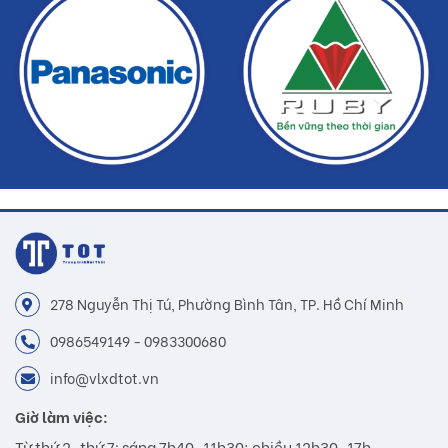
278 Nguyễn Thị Tú, Phường Bình Tân, TP. Hồ Chí Minh
0986549149 - 0983300680
info@vlxdtot.vn
Giờ làm việc:
Từ thứ 2-thứ 7: sáng 7h40-11h30; chiều 12h30-17h.