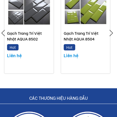
Đơn giá trên chưa bao gồm Vận chuyển và Khuyến
mãi.
Buildshop cam kết:
Gạch FLC2426 mà Buildshop bán là sản phẩm chính
Gạch Trang Trí Việt
Gạch Trang Trí Việt
hãng.
Nhật AQUA 8502
Nhật AQUA 8504
Hoàn tiền nếu phát hiện hàng giả, hàng nhái.
Hot
Hot
Dịch vụ nhanh chóng, tiết kiệm thời gian và tiền bạc
Liên hệ
Liên hệ
cho khách hàng.
CÁC THƯƠNG HIỆU HÀNG ĐẦU