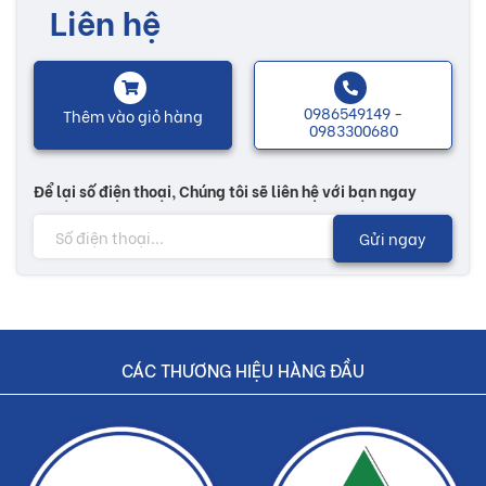
Liên hệ
thị trường.
Gạch thông gió Secoin được sản xuất bằng phương pháp
thủ công, sử dụng những nguyên liệu thân thiện với môi
0986549149 -
Thêm vào giỏ hàng
0983300680
trường, đáp ứng các tiêu chuẩn kỹ thuật. Với các tính năng
nổi trội như: kiểu dáng 3D hai mặt, chống thấm, chống rêu
Để lại số điện thoại, Chúng tôi sẽ liên hệ với bạn ngay
mốc, đa dạng về màu sắc và kiểu dáng.
Gửi ngay
Nhiều mẫu mã với màu sắc đa dạng, họa tiết độc đáo sẽ có
thêm nhiều sự lựa chọn tùy theo sở thích của mỗi người.
Các sản phẩm gạch thông gió được thiết kế phù hợp với
mọi không gian kiến trúc...
CÁC THƯƠNG HIỆU HÀNG ĐẦU
Lưu ý:
Hình ảnh quý khách đang xem có thể khác 2/10 so