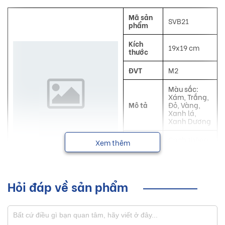
Mã sản
SVB21
phẩm
Kích
19x19 cm
thước
ĐVT
M2
Màu sắc:
Xám, Trắng,
Mô tả
Đỏ, Vàng,
Xanh lá,
Xanh Dương
Công
Gạch thông
Xem thêm
dụng
gió
NSX
Secoin
Hỏi đáp về sản phẩm
Gạch thông gió Secoin đa dạng về kiểu dáng hoa văn với 6
màu sắc đa dạng giúp cho khách hàng có thể dễ dàng lựa
chọn, mang lại luồng gió mới cho không gian nhà ở của