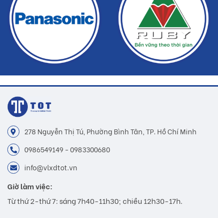
với thực tế do công nghệ chụp hình và ánh sáng.
Đơn giá trên chưa bao gồm Vận chuyển và Khuyến
mãi.
Buildshop cam kết:
Gạch thông gió Secoin mà Buildshop bán là sản
phẩm chính hãng.
Hoàn tiền nếu phát hiện hàng giả, hàng nhái.
Dịch vụ nhanh chóng, tiết kiệm thời gian và tiền bạc
278 Nguyễn Thị Tú, Phường Bình Tân, TP. Hồ Chí Minh
cho khách hàng.
0986549149 - 0983300680
info@vlxdtot.vn
Giờ làm việc:
Từ thứ 2-thứ 7: sáng 7h40-11h30; chiều 12h30-17h.