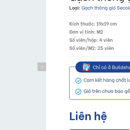
Loại:
Gạch thông gió Secoi
Kích thước: 19x19 cm
Đơn vị tính: M2
Số viên/hộp: 4 viên
Số viên/M2: 25 viên
Chỉ có ở Buildsh
Cam kết hàng chất l
Giá trên chưa bao g
Liên hệ