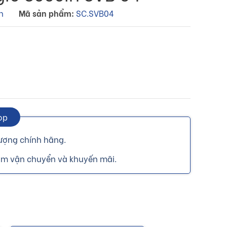
n
Mã sản phẩm:
SC.SVB04
op
ượng chính hãng.
ồm vận chuyển và khuyến mãi.