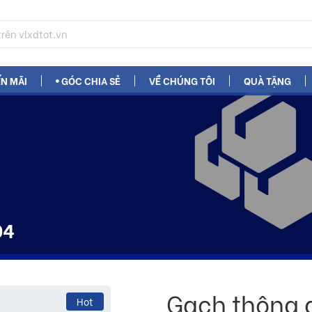
N MÃI
GÓC CHIA SẺ
VỀ CHÚNG TÔI
QUÀ TẶNG
04
Gạch thông g
Hot