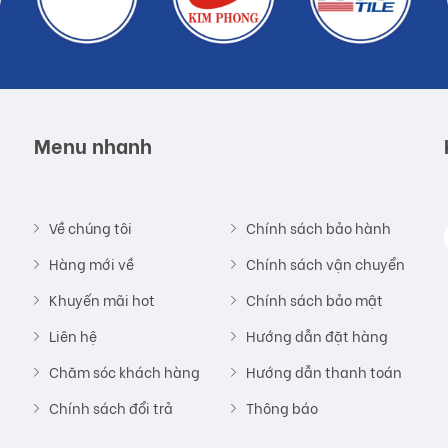
áp thủ công, sử dụng những nguyên liệu thân thiện với môi
ính năng nổi trội như: kiểu dáng 3D hai mặt, chống thấm,
o sẽ có thêm nhiều sự lựa chọn tùy theo sở thích của mỗi
Menu nhanh
 hợp với mọi không gian kiến trúc...
Về chúng tôi
Chính sách bảo hành
Hàng mới về
Chính sách vận chuyển
 so với thực tế do công nghệ chụp hình và ánh sáng.
Khuyến mãi hot
Chính sách bảo mật
yến mãi.
Liên hệ
Hướng dẫn đặt hàng
Chăm sóc khách hàng
Hướng dẫn thanh toán
ản phẩm chính hãng.
Chính sách đổi trả
Thông báo