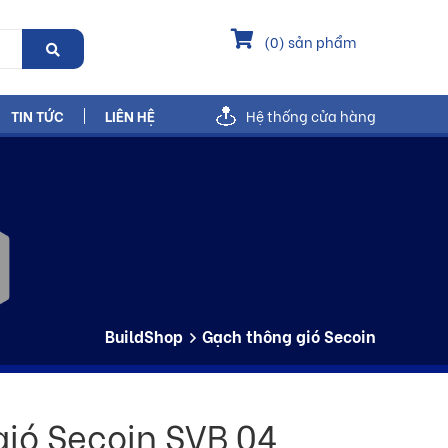
(
0
) sản phẩm
TIN TỨC
LIÊN HỆ
Hệ thống cửa hàng
BuildShop
Gạch thông gió Secoin
ió Secoin SVB 04