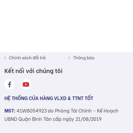
Về chúng tôi
Chính sách bảo hành
Hàng mới về
Chính sách vận chuyển
Khuyến mãi hot
Chính sách bảo mật
Liên hệ
Hướng dẫn đặt hàng
Chăm sóc khách hàng
Hướng dẫn thanh toán
Chính sách đổi trả
Thông báo
Kết nối với chúng tôi
HỆ THỐNG CỬA HÀNG VLXD & TTNT TỐT
MST:
41W8054923 do Phòng Tài Chính - Kế Hoạch
UBND Quận Bình Tân cấp ngày 21/08/2019