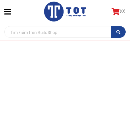
(
0
)
Gạch Ốp Tường 30x60 Đá PRIME
9582
BuildShop
Gạch ốp tường
Hot