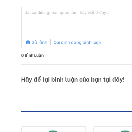
Bồn nước nhựa Toàn Mỹ sản xuất theo công nghệ Đức
cao và an toàn thực phẩm.
Gửi ảnh
Qui định đăng bình luận
Sơ lược về sản phẩm bồn nước 
0
Bình Luận
Hiện nay, thị trường trong nước xuất hiện nhiều sản
năm 1993, Toàn Mỹ luôn thay đổi và phát triển để m
Hãy để lại bình luận của bạn tại đây!
Với những sự thay đổi theo từng năm, Toàn Mỹ đã đ
dung tích khác nhau, đáp ứng các nhu cầu khác nha
theo công nghệ Đức, đảm bảo độ bền và an toàn khi s
Bồn nước Inox Toàn Mỹ được sản xuất với chất liệu 
phẩm. Đảm bảo cho sức khoẻ trong quá trình sử dụng