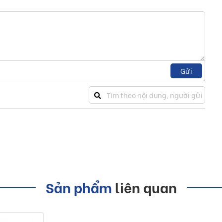
NSX
Toàn Mỹ
, chất liệu nhựa nguyên sinh mang đến sản phẩm có độ bền
Gửi
nhựa Toàn Mỹ dung tích 1000L
 phẩm bồn nước với nhiều hãng sản xuất. Được thành lập từ
ang đến những sản phẩm với chất lượng cao nhất.
em đến cho khách hàng những sản phẩm bồn nước với nhiều
u. Đặc biệt những sản phẩm bồn nước nhựa được sản xuất
ử dụng.
Sản phẩm
liên quan
nhựa nguyên sinh, không nứt vỡ, siêu bền và an toàn thực
.