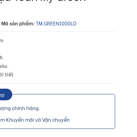
Mã sản phẩm:
TM.GREEN1000LD
mm
nh
màu
i tiết
op
ượng chính hãng.
gồm Khuyến mãi và Vận chuyển