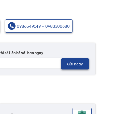
0986549149 - 0983300680
tôi sẽ liên hệ với bạn ngay
Gửi ngay