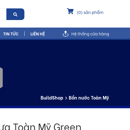
(
0
) sản phẩm
TIN TỨC
LIÊN HỆ
Hệ thống cửa hàng
BuildShop
Bồn nước Toàn Mỹ
ựa Toàn Mỹ Green