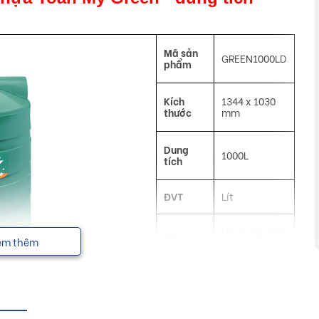
Mã sản
GREEN1000LD
phẩm
Kích
1344 x 1030
thước
mm
Dung
1000L
tích
ĐVT
Lít
Nhựa nguyên
Mô tả
em thêm
sinh
Công
Đa năng
dụng