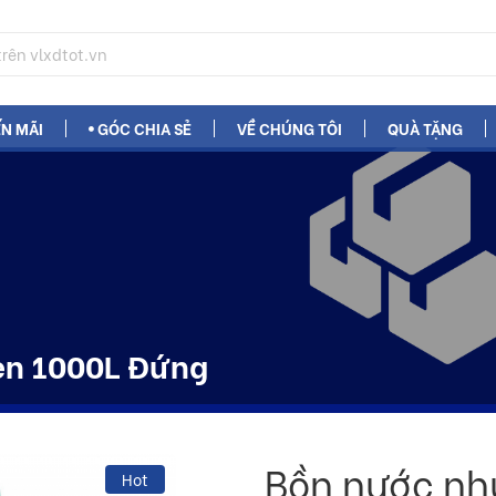
N MÃI
GÓC CHIA SẺ
VỀ CHÚNG TÔI
QUÀ TẶNG
en 1000L Đứng
Bồn nước nh
Hot